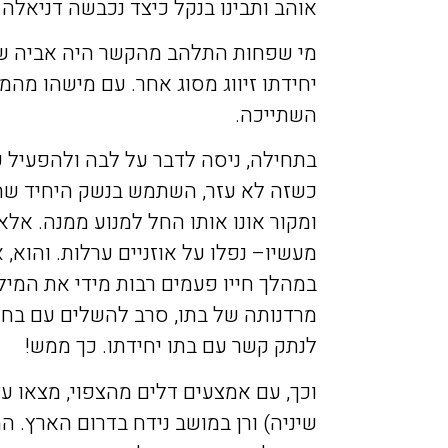
אוהב
ותבינו
בנקל
כיצד
נכבשה
דניאלה
מי
שפחות
התלהב
מהקשר
היה
אביה
ש
יחידתו
זיווג
מסוג
אחר
.
עם
מישהו
מהמע
השתייכה
.
בתחילה
,
ניסה
לדבר
על
לבה
ולהפעיל
ע
כשזה
לא
עזר
,
השתמש
בנשק
היחיד
שה
ומקור
אונו
אותו
החל
למנוע
ממנה
.
אלא
מעשיו
–
נפלו
על
אוזניים
ערלות
.
והוא
,
א
במהלך
חייו
פעמים
רבות
מידי
את
המיל
מרדנותה
של
בתו
,
סרב
להשלים
עם
בחי
לנתק
קשר
עם
בתו
יחידתו
.
כך
ממש
!
וכך
,
עם
אמצעים
דלים
מהצפוי
,
מצאו
עצ
שיניה
)
ורן
במושב
נידח
בדרום
הארץ
.
המ