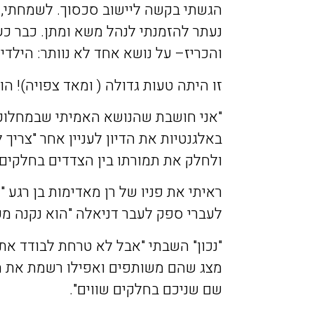
הגשתי
בקשה
ליישוב
סכסוך
.
לשמחתי
,
נעתר
להזמנתי
לנהל
משא
ומתן
.
כבר
כש
והכריז
–
על
נושא
אחד
לא
נוותר
:
הילדי
זו
היתה
טעות
גדולה
(
ומאד
צפויה
)!
הו
"
אני
חושבת
שהנושא
האמיתי
שבמחלוק
באלגנטיות
את
הדיון
לעניין
אחר
"
צריך
ל
ולחלק
את
תמורתו
בין
הצדדים
בחלקים
ראיתי
את
פניו
של
רן
מאדימות
בן
רגע
"
לעברי
ספק
לעבר
דניאלה
"
הוא
נקנה
מכ
"
נכון
"
השבתי
"
אבל
לא
טרחת
לבודד
את
מצג
שהם
משותפים
ואפילו
רשמת
את
ה
שם
שניכם
בחלקים
שווים
".