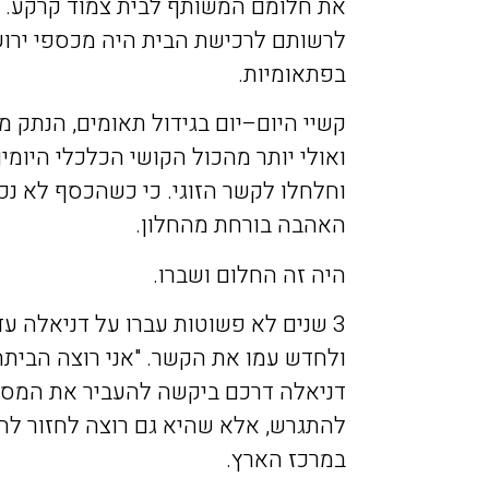
את
חלומם
המשותף
לבית
צמוד
קרקע
.
לרשותם
לרכישת
הבית
היה
מכספי
ירו
בפתאומיות
.
קשיי
היום
–
יום
בגידול
תאומים
,
הנתק
מה
ואולי
יותר
מהכול
הקושי
הכלכלי
היומיו
וחלחלו
לקשר
הזוגי
.
כי
כשהכסף
לא
נכ
האהבה
בורחת
מהחלון
.
היה
זה
החלום
ושברו
.
3
שנים
לא
פשוטות
עברו
על
דניאלה
עד
ולחדש
עמו
את
הקשר
. "
אני
רוצה
הביתה
דניאלה
דרכם
ביקשה
להעביר
את
המסר
להתגרש
,
אלא
שהיא
גם
רוצה
לחזור
לחי
במרכז
הארץ
.