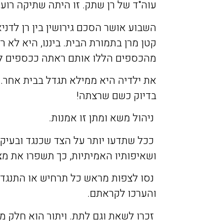
עוה
"
ד
של
רן
שתק
.
זו
היתה
שתיקה
רוע
השבוע
אושר
הסכם
גירושין
בין
רן
לדני
קטן
מרן
בתמורת
הבית
.
ביננו
,
היא
לא
ר
מהכספים
הללו
אותם
ראתה
ככספים
ל
את
ילדיה
היא
ממילא
תגדל
בבית
אחר
.
בדיוק
כשם
שרצתה
!
ניהול
משא
ומתן
זו
אמנות
.
ככל
שתדעו
יותר
על
הצד
שכנגד
ובעיק
ושאיפותיו
האמיתיות
,
כך
תשפרו
את
מצ
נסו
לצפות
מראש
כל
תרחיש
או
התנגדו
והערכו
לקראתם
.
זכרו
לשאת
וגם
לתת
.
ויתור
הוא
חלק
מ