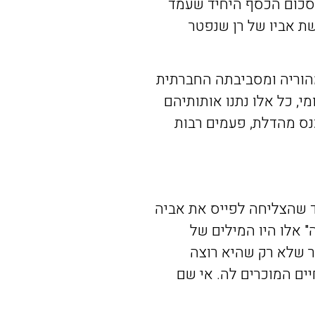
סכום
הכסף
היחיד
שעמד
שת
אביו
של
רן
שנפטר
וריה
ומסביבתה
החברתית
מי
,
כל
אלו
נתנו
אותותיהם
נס
מהדלת
,
פעמים
רבות
שהצליחה
לפייס
את
אביה
"
אלו
היו
המילים
של
שלא
רק
שהיא
רוצה
ים
המוכרים
לה
.
אי
שם