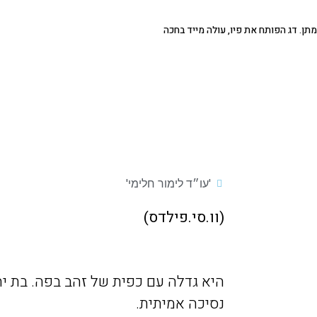
ן. דג הפותח את פיו, עולה מייד בחכה
'עו״ד לימור חלימי'
(
וו
.
סי
.
פילדס
)
היא
גדלה
עם
כפית
של
זהב
בפה
.
בת
י
נסיכה
אמיתית
.