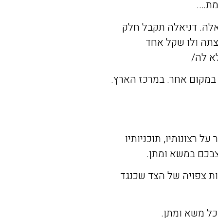
מת
….
אלה
.
דניאלה
תקבל
חלק
צתה
ולו
שקל
אחד
א
לה
/
במקום
אחר
.
במרכז
הארץ
.
ר
על
רצונותיו
,
תוכניותיו
בכם
במשא
ומתן
.
ת
צפויה
של
הצד
שכנגד
כל
משא
ומתן
.