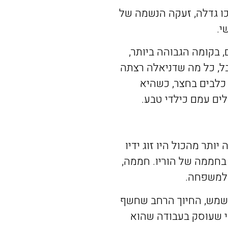
ו
גדלה
,
זעקה
הנשמה
של
י
.
,
בקומה
הגבוהה
ביותר
,
ל
,
כל
מה
שדניאלה
רצתה
כלבים
בחצר
,
כשהיא
לים
עמם
כילדי
טבע
.
ה
יותר
מהכול
היו
זוג
ידיו
בחממה
של
הוריו
.
חממה
,
למשפחה
.
שמש
,
החיוך
הרחב
שחשף
שעוסק
בעבודה
שהוא