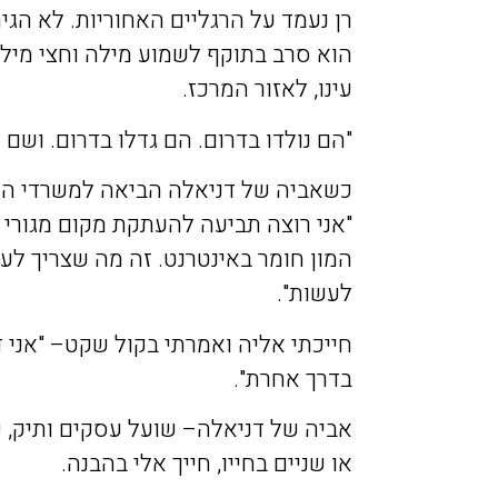
רן
נעמד
על
הרגליים
האחוריות
.
לא
הגיר
הוא
סרב
בתוקף
לשמוע
מילה
וחצי
מיל
עינו
,
לאזור
המרכז
.
"
הם
נולדו
בדרום
.
הם
גדלו
בדרום
.
ושם
י
כשאביה
של
דניאלה
הביאה
למשרדי
הי
"
אני
רוצה
תביעה
להעתקת
מקום
מגורי
המון
חומר
באינטרנט
.
זה
מה
שצריך
לע
לעשות
".
חייכתי
אליה
ואמרתי
בקול
שקט
– "
אני
ד
בדרך
אחרת
".
אביה
של
דניאלה
–
שועל
עסקים
ותיק
,
ש
או
שניים
בחייו
,
חייך
אלי
בהבנה
.