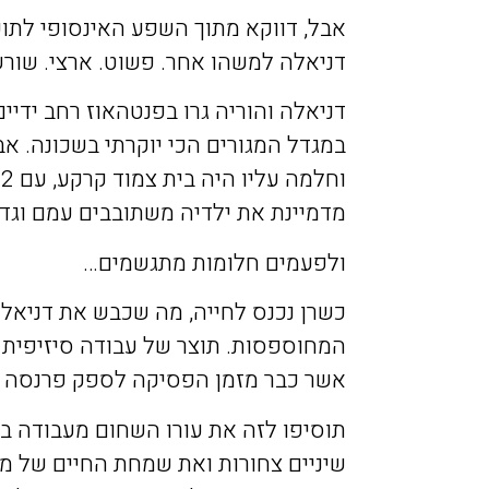
אבל
,
דווקא
מתוך
השפע
האינסופי
לתוכ
דניאלה
למשהו
אחר
.
פשוט
.
ארצי
.
שורש
דניאלה
והוריה
גרו
בפנטהאוז
רחב
ידיים
במגדל
המגורים
הכי
יוקרתי
בשכונה
.
אב
וחלמה
עליו
היה
בית
צמוד
קרקע
,
עם
2
מדמיינת
את
ילדיה
משתובבים
עמם
וגד
ולפעמים
חלומות
מתגשמים
…
כשרן
נכנס
לחייה
,
מה
שכבש
את
דניאל
המחוספסות
.
תוצר
של
עבודה
סיזיפית
אשר
כבר
מזמן
הפסיקה
לספק
פרנסה
תוסיפו
לזה
את
עורו
השחום
מעבודה
ב
שיניים
צחורות
ואת
שמחת
החיים
של
מי