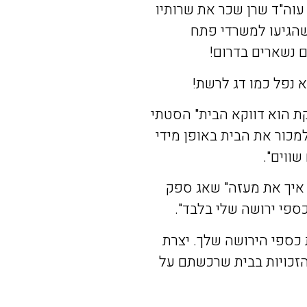
עוה
"
ד
שרן
שכר
את
שרותיו
הגיעו
למשרדי
פתח
ם
נשארים
בדרום
!
א
נפל
כמו
דג
לרשת
!
ת
הוא
דווקא
הבית
"
הסטתי
מכור
את
הבית
באופן
מידי
שווים
".
איך
את
מעזה
"
שאג
ספק
ספי
ירושה
שלי
בלבד
".
כספי
הירושה
שלך
.
יצרת
זכויות
בבית
שרכשתם
על