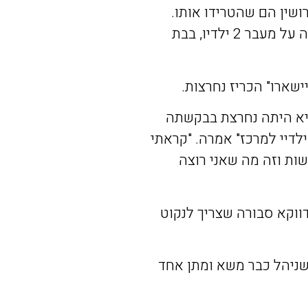
ושין
הם
שהטרידו
אותו
.
ה
על
מעבר
2
ילדיו
,
בבת
ישארו
"
הכריז
נחרצות
.
א
היתה
נחרצת
בבקשתה
ילדיי
למרכז
"
אמרה
. "
קראתי
שות
וזה
מה
שאני
רוצה
ווקא
סבורה
שצריך
לנקוט
ניהל
כבר
משא
ומתן
אחד