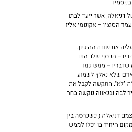
בקסמיו
.
ל
דניאלה
,
אשר
ייעד
לבתו
מד
הסוציו
–
אקונומי
אליו
ליה
את
שורת
ההיגיון
.
כיר
–
הכסף
שלו
.
הונו
שדבריו
–
ממש
כמו
דם
שלא
נאלץ
לשמוע
ה
"
לא
",
התקשה
לקבל
את
ר
לבה
ובגאווה
נוקשה
בחר
מם
דניאלה
(
כשכרסה
בין
קום
היחיד
בו
יכלו
לממש